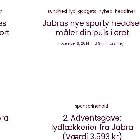
r
sundhed
lyd
gadgets
nyhed
headliner
es
Jabras nye sporty headse
ort
måler din puls i øret
november 6, 2014
3 min læsning
sponsorindhold
ra
2. Adventsgave:
lydlækkerier fra Jabra
(Værdi 3.593 kr)