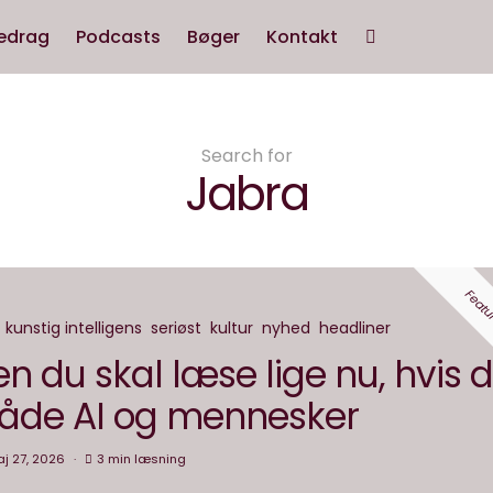
edrag
Podcasts
Bøger
Kontakt
Search for
Jabra
Featu
kunstig intelligens
seriøst
kultur
nyhed
headliner
n du skal læse lige nu, hvis 
 både AI og mennesker
j 27, 2026
3 min læsning