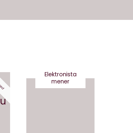
Elektronista
red
mener
En
du
medie
branch
e i
Det er
forand
virkelig