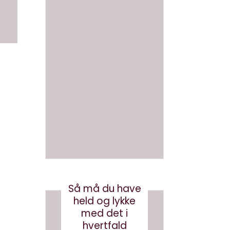
ring,
ikke
og
smart
hvad
at
gør vi
skrive
med
en bog
brande
med AI
d
august 3, 2026
conten
t?
maj 24, 2017
Så må du have
held og lykke
med det i
hvertfald